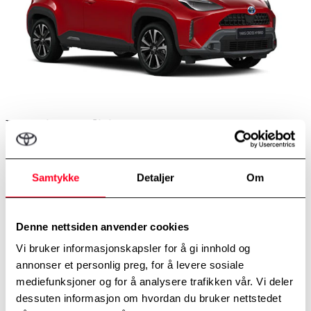
Premiere Edition
Særpreget design sammen med førsteklasses komfort og teknologi.
Den eksklusive Premiere Edition tar seg godt ut over alt.
Samtykke
Detaljer
Om
18” aluminiumfelger med Premiere design
Bi-tone eksteriørfarge
Premium skinnseter
Denne nettsiden anvender cookies
Robuste "offroad" elementer
JBL premium lydanlegg
Vi bruker informasjonskapsler for å gi innhold og
Panoramatak
annonser et personlig preg, for å levere sosiale
mediefunksjoner og for å analysere trafikken vår. Vi deler
dessuten informasjon om hvordan du bruker nettstedet