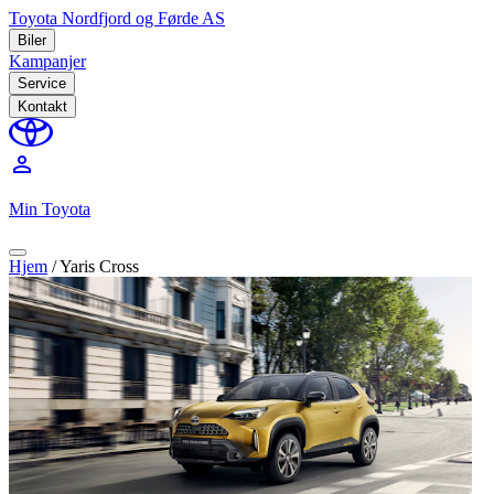
Toyota Nordfjord og Førde AS
Biler
Kampanjer
Service
Kontakt
perm_identity
Min Toyota
Hjem
/
Yaris Cross