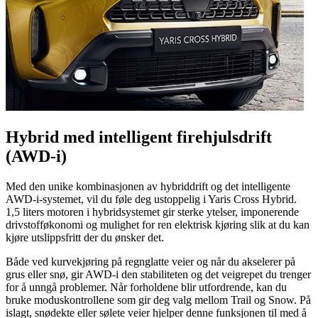
Hybrid med intelligent firehjulsdrift
(AWD-i)
Med den unike kombinasjonen av hybriddrift og det intelligente
AWD-i-systemet, vil du føle deg ustoppelig i Yaris Cross Hybrid.
1,5 liters motoren i hybridsystemet gir sterke ytelser, imponerende
drivstofføkonomi og mulighet for ren elektrisk kjøring slik at du kan
kjøre utslippsfritt der du ønsker det.
Både ved kurvekjøring på regnglatte veier og når du akselerer på
grus eller snø, gir AWD-i den stabiliteten og det veigrepet du trenger
for å unngå problemer. Når forholdene blir utfordrende, kan du
bruke moduskontrollene som gir deg valg mellom Trail og Snow. På
islagt, snødekte eller sølete veier hjelper denne funksjonen til med å