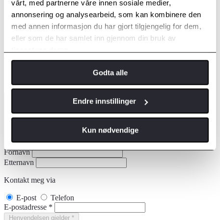
vårt, med partnerne våre innen sosiale medier,
AWD-i fra kr 446 400,-
annonsering og analysearbeid, som kan kombinere den
med annen informasjon du har gjort tilgjengelig for dem,
*Veil.pris levert Måløy, Stryn og Førde inkl. frakt og levering. Vi tar
forbehold om skrivefeil.
eller som de har samlet inn gjennom din bruk av
tjenestene deres.
Bygg din Yaris
Godta alle
Kontakt meg
Avdelinger
*
Velg avdeling
Endre innstillinger
Kun nødvendige
Fornavn
Etternavn
Kontakt meg via
E-post
Telefon
E-postadresse
*
Henvendelsen gjelder
*