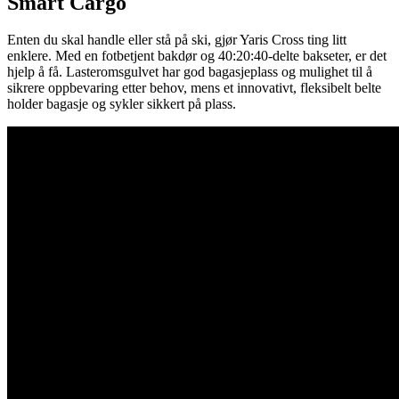
Smart Cargo
Enten du skal handle eller stå på ski, gjør Yaris Cross ting litt
enklere. Med en fotbetjent bakdør og 40:20:40-delte bakseter, er det
hjelp å få. Lasteromsgulvet har god bagasjeplass og mulighet til å
sikrere oppbevaring etter behov, mens et innovativt, fleksibelt belte
holder bagasje og sykler sikkert på plass.