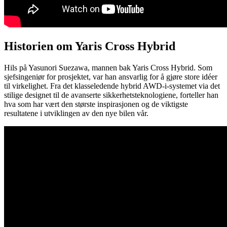
Historien om Yaris Cross Hybrid
Hils på Yasunori Suezawa, mannen bak Yaris Cross Hybrid. Som
sjefsingeniør for prosjektet, var han ansvarlig for å gjøre store idéer
til virkelighet. Fra det klasseledende hybrid AWD-i-systemet via det
stilige designet til de avanserte sikkerhetsteknologiene, forteller han
hva som har vært den største inspirasjonen og de viktigste
resultatene i utviklingen av den nye bilen vår.