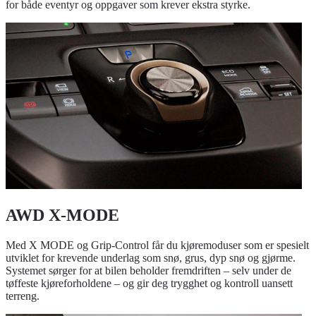
for både eventyr og oppgaver som krever ekstra styrke.
AWD X-MODE
Med X MODE og Grip-Control får du kjøremoduser som er spesielt
utviklet for krevende underlag som snø, grus, dyp snø og gjørme.
Systemet sørger for at bilen beholder fremdriften – selv under de
tøffeste kjøreforholdene – og gir deg trygghet og kontroll uansett
terreng.