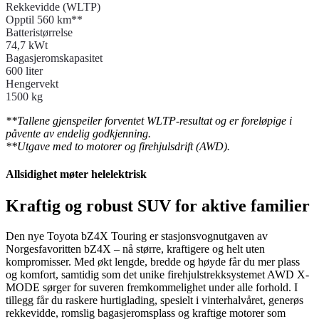
Rekkevidde (WLTP)
Opptil 560 km**
Batteristørrelse
74,7 kWt
Bagasjeromskapasitet
600 liter
Hengervekt
1500 kg
**Tallene gjenspeiler forventet WLTP-resultat og er foreløpige i
påvente av endelig godkjenning.
**Utgave med to motorer og firehjulsdrift (AWD).
Allsidighet møter helelektrisk
Kraftig og robust SUV for aktive familier
Den nye Toyota bZ4X Touring er stasjonsvognutgaven av
Norgesfavoritten bZ4X – nå større, kraftigere og helt uten
kompromisser. Med økt lengde, bredde og høyde får du mer plass
og komfort, samtidig som det unike firehjulstrekksystemet AWD X-
MODE sørger for suveren fremkommelighet under alle forhold. I
tillegg får du raskere hurtiglading, spesielt i vinterhalvåret, generøs
rekkevidde, romslig bagasjeromsplass og kraftige motorer som