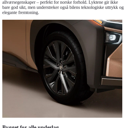
allværsegenskaper – perfekt for norske forhold. Lyktene gir ikke
bare god sikt, men understreker også bilens teknologiske uttrykk og
elegante fremtoning.
Bygget for alle underlag