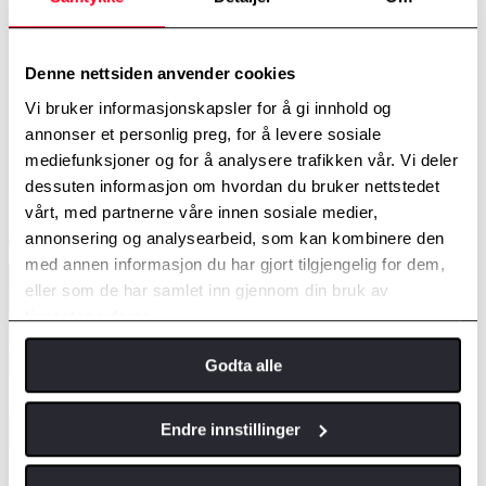
Toyota bZ4X Touring gir deg en digital kjøreopplevelse med to
skjermer – et instrumentpanel plassert i perfekt øyehøyde, og en stor
14-tommers multimedieskjerm. Her får du trafikkinformasjon i
Denne nettsiden anvender cookies
sanntid, oversikt over fotoboksplasseringer og tilgjengelige
gateparkeringer. Med sømløs smarttelefonintegrasjon via Apple
Vi bruker informasjonskapsler for å gi innhold og
CarPlay og Android Auto™, er det enkelt å holde deg tilkoblet. Når
annonser et personlig preg, for å levere sosiale
du trenger å fokusere på veien, gir stemmeassistenten deg full
mediefunksjoner og for å analysere trafikken vår. Vi deler
kontroll – uten å ta hendene av rattet.
dessuten informasjon om hvordan du bruker nettstedet
vårt, med partnerne våre innen sosiale medier,
annonsering og analysearbeid, som kan kombinere den
med annen informasjon du har gjort tilgjengelig for dem,
eller som de har samlet inn gjennom din bruk av
tjenestene deres.
Godta alle
Endre innstillinger