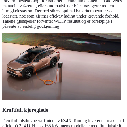
forvarmingsteknologi for batteriet. Denne funksjonen kan aktiveres
manuelt av føreren, eller automatisk når bilen navigerer mot en
hurtigladestasjon. Dermed sikres optimal batteritemperatur ved
ladestart, noe som gir mer effektiv lading under krevende forhold.
Tallene gjenspeiler forventet WLTP-resultat og er foreløpige i
påvente av endelig godkjenning.
Kraftfull kjøreglede
Den forhjulsdrevne varianten av bZ4X Touring leverer en maksimal
effekt på 224 DIN hk / 165 kW, mens modellene med firehjulsdrift