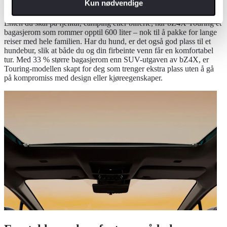
Plass til alt – og litt til
Kun nødvendige
Enten du skal på fjelltur, camping eller bilferie, har bZ4X Touring et
bagasjerom som rommer opptil 600 liter – nok til å pakke for lange
reiser med hele familien. Har du hund, er det også god plass til et
hundebur, slik at både du og din firbeinte venn får en komfortabel
tur. Med 33 % større bagasjerom enn SUV-utgaven av bZ4X, er
Touring-modellen skapt for deg som trenger ekstra plass uten å gå
på kompromiss med design eller kjøreegenskaper.