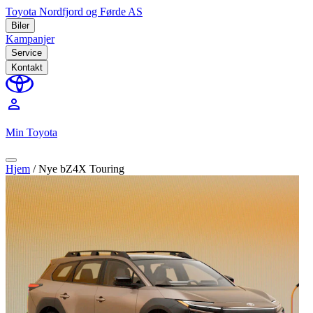
Toyota Nordfjord og Førde AS
Biler
Kampanjer
Service
Kontakt
perm_identity
Min Toyota
Hjem
/
Nye bZ4X Touring