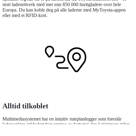
stort ladenettverk med mer enn 850 000 hurtigladere over hele
Europa. Du kan koble deg på alle laderne med MyToyota-appen
eller med et RFID-kort.
Alltid tilkoblet
Multimediasystemet har en intuitiv ruteplanlegger som foreslår
ladepunkter, inkludert forvarming av batteriet, for å minimere tiden
du bruker på lading. Du kan også få tilgang til Toyota Ladenettverk
med MyToyota-appen.