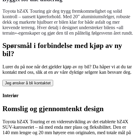
Toyota bZ4X Touring gir deg trygg fremkommelighet og solid
kontroll – uansett kjøreforhold. Med 20" aluminiumsfelger, robuste
dekk og markerte hjulbuer er bilen klar for både asfalt og mer
krevende terreng. Hver detalj i designet understreker bilens «all
terrain»-egenskaper og gjør den til en pålitelig følgesvenn året rundt.
Spørsmål i forbindelse med kjøp av ny
bil?
Lurer du på noe når det gjelder kjøp av ny bil? Da håper vi at du tar
kontakt med oss, slik at en av våre dyktige selgere kan besvare deg.
Jeg ønsker å bli kontaktet
Interiør
Romslig og gjennomtenkt design
Toyota bZ4X Touring er en videreutvikling av det etablerte bZ4X
SUV-karosseriet – nå med enda mer plass og fleksibilitet. Den er
140 mm lengre og 20 mm høyere enn originalen, med totale mål på