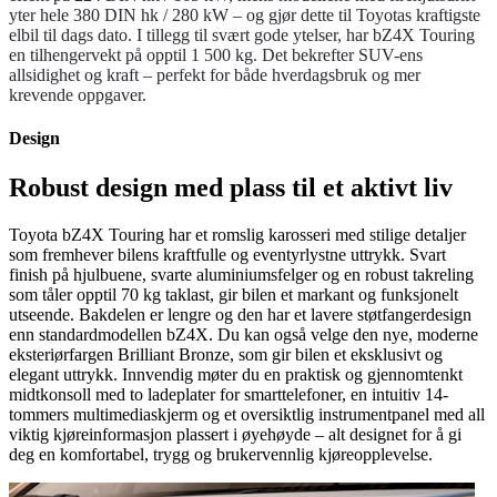
yter hele 380 DIN hk / 280 kW – og gjør dette til Toyotas kraftigste
elbil til dags dato. I tillegg til svært gode ytelser, har bZ4X Touring
en tilhengervekt på opptil 1 500 kg. Det bekrefter SUV-ens
allsidighet og kraft – perfekt for både hverdagsbruk og mer
krevende oppgaver.
Design
Robust design med plass til et aktivt liv
Toyota bZ4X Touring har et romslig karosseri med stilige detaljer
som fremhever bilens kraftfulle og eventyrlystne uttrykk. Svart
finish på hjulbuene, svarte aluminiumsfelger og en robust takreling
som tåler opptil 70 kg taklast, gir bilen et markant og funksjonelt
utseende. Bakdelen er lengre og den har et lavere støtfangerdesign
enn standardmodellen bZ4X. Du kan også velge den nye, moderne
eksteriørfargen Brilliant Bronze, som gir bilen et eksklusivt og
elegant uttrykk. Innvendig møter du en praktisk og gjennomtenkt
midtkonsoll med to ladeplater for smarttelefoner, en intuitiv 14-
tommers multimediaskjerm og et oversiktlig instrumentpanel med all
viktig kjøreinformasjon plassert i øyehøyde – alt designet for å gi
deg en komfortabel, trygg og brukervennlig kjøreopplevelse.