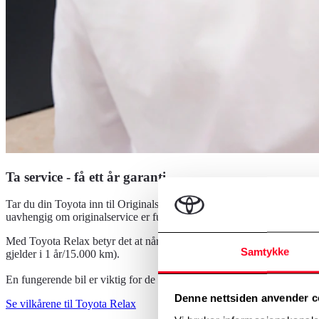
Ta service - få ett år garanti
Tar du din Toyota inn til Originalservice på et av våre Toyota-verksted
uavhengig om originalservice er fulgt tidligere, inntil 200.000 km.
Med Toyota Relax betyr det at når fabrikkgarantien har løpt ut, kan d
Samtykke
gjelder i 1 år/15.000 km).
En fungerende bil er viktig for de fleste familier, vi tror derfor det e
Denne nettsiden anvender c
Se vilkårene til Toyota Relax