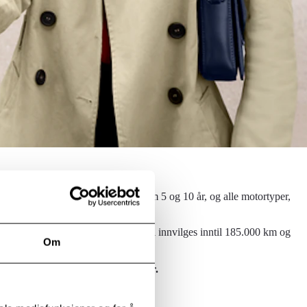
ette gjelder for alle modeller mellom 5 og 10 år, og alle motortyper,
Originalservice (Toyota Relax Garanti innvilges inntil 185.000 km og
Om
ti på bilen helt til den fyller 10 år.