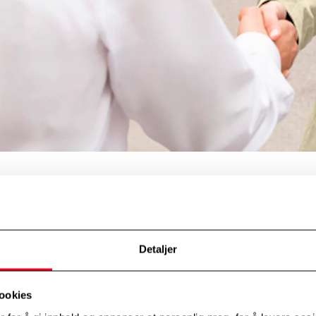
er får du automatisk ett år Toyota Relax Garanti, uten ekstra kostnad. D
u utvide garantien med inntil 1 år/15 000 km etter hver utførte Toyota 
Detaljer
r betryggende å vite at du som eier av en Toyota har mulighet til å ha
garan
ookies