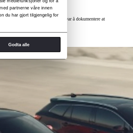
iale mediefunksjoner og for å
 med partnerne våre innen
u har gjort tilgjengelig for
i brukerhåndboken. Det er bileiers ansvar å dokumentere at
id og garanti.
Godta alle