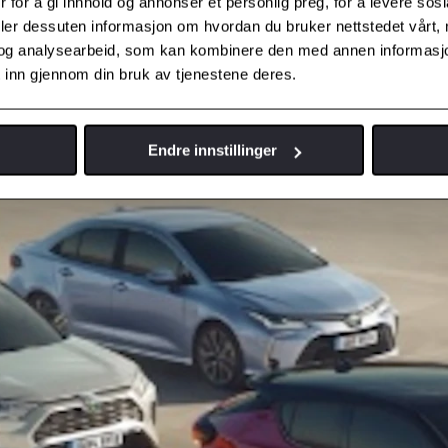
 for å gi innhold og annonser et personlig preg, for å levere sos
deler dessuten informasjon om hvordan du bruker nettstedet vårt,
og analysearbeid, som kan kombinere den med annen informasjon d
 i henhold til fastsatte spesifikasjoner og instruksjoner som beskrevet 
 inn gjennom din bruk av tjenestene deres.
ed i Norge. Velger du et Toyota-verksted vil de stå ansvarlige for alt arbe
Endre innstillinger