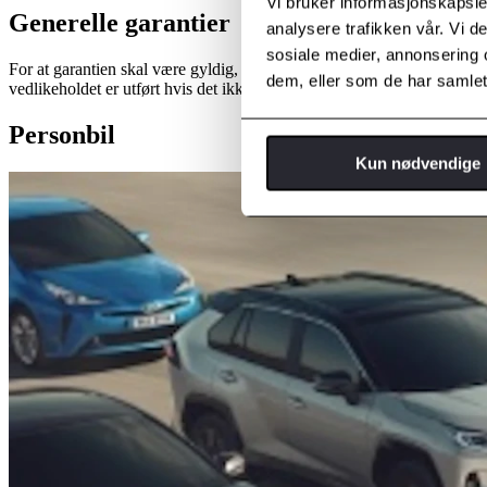
Vi bruker informasjonskapsler
Generelle garantier
analysere trafikken vår. Vi 
sosiale medier, annonsering 
For at garantien skal være gyldig, skal service og reparasjoner utføres
dem, eller som de har samlet
vedlikeholdet er utført hvis det ikke tas på et autorisert Toyota-verkst
Personbil
Kun nødvendige