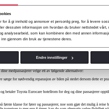
ookies
bilhold i mange år. I tillegg til den høye kvalitet og avanserte teknolo
 for å gi innhold og annonser et personlig preg, for å levere sos
et komplett Toyota assistanse-team klar for å hjelpe deg å finne en løsni
deler dessuten informasjon om hvordan du bruker nettstedet vårt,
orisert Toyota forhandler i Norge (i 12 md.) og Toyota bruktbiler (inntil
og analysearbeid, som kan kombinere den med annen informasjon d
 bilen er 15 år.
 inn gjennom din bruk av tjenestene deres.
Endre innstillinger
g til og med mistet nøkler eller låst de inne.
dine medpassasjerer velge ett av følgende alternativer:
re sørge for nødvendig reparasjon av bilen på stedet dersom dette er p
r og betaler Toyota Eurocare hotellrom for deg og dine passasjerer opptil
på første klasse for fører og passasjerer, noe som gjør det mulig å reise h
e togreisen ta mer enn 6 timer, kan du som alternativ velge flybillett p