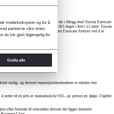
gi som er bygget inn i din Toyota, har du i tillegg med Toyota Eurocare
iale mediefunksjoner og for å
ng 24 timer i døgnet, 7 dager i uken, 365 dager i året i 12 mnd. Toyota
 med partnerne våre innen
 12 md. etter kontraktsinngåelse). Toyota Eurocare fornyes ved å ta
u har gjort tilgjengelig for
Godta alle
raktisk mulig, og dersom reparasjonskostnadene er mindre enn
 4 netter til en pris av maksimum kr 935,- pr. person pr. døgn. Utgifter
jem eller fortsette til reisemålet dersom det ligger innenfor
å Business Class.