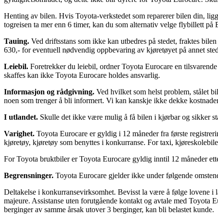
Henting av bilen. Hvis Toyota-verkstedet som reparerer bilen din, ligg
togreisen ta mer enn 6 timer, kan du som alternativ velge flybillett på
Tauing.
Ved driftsstans som ikke kan utbedres på stedet, fraktes bile
630,- for eventuell nødvendig oppbevaring av kjøretøyet på annet sted
Leiebil.
Foretrekker du leiebil, ordner Toyota Eurocare en tilsvarende b
skaffes kan ikke Toyota Eurocare holdes ansvarlig.
Informasjon og rådgivning.
Ved hvilket som helst problem, stålet bil,
noen som trenger å bli informert. Vi kan kanskje ikke dekke kostnaden
I utlandet.
Skulle det ikke være mulig å få bilen i kjørbar og sikker 
Varighet.
Toyota Eurocare er gyldig i 12 måneder fra første registrer
kjøretøy, kjøretøy som benyttes i konkurranse. For taxi, kjøreskolebiler,
For Toyota bruktbiler er Toyota Eurocare gyldig inntil 12 måneder ette
Begrensninger.
Toyota Eurocare gjelder ikke under følgende omstend
Deltakelse i konkurransevirksomhet. Bevisst la være å følge lovene i land
majeure. Assistanse uten forutgående kontakt og avtale med Toyota Eur
berginger av samme årsak utover 3 berginger, kan bli belastet kunde.