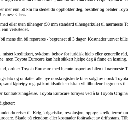
er mer enn 50 km fra stedet du oppholder deg, bestiller og betaler Toyot
 Business Class.
n med eller uten tilhenger (50 mm standard tilhengerkule) til nærmeste
 enn verkstedet.
il mens din bil repareres - begrenset til 3 dager. Kostnader utover bille
 mistet kredittkort, sykdom, behov for juridisk hjelp eller generelle råd, 
e, men Toyota Eurocare kan helt sikkert hjelpe deg å finne en løsning.
stand, ordner Toyota Eurocare med hjemtransport av bilen til nærmeste 
ingsdato og omfatter alle nye norskregistrerte biler solgt av norsk Toyo
 samt kjøretøy reg. på korttidsutleie selskap vil tilbudene begrenses til 
r kontraktsinngåelse. Toyota Eurocare fornyes ved å ta Toyota Originalser
igheter:
et du reiser til. Krig, krigsrisiko, revolusjon, opprør, streik, terrorhand
ocare. Skade på eiendom eller kostnader forårsaket av driftsstans. Tilbu