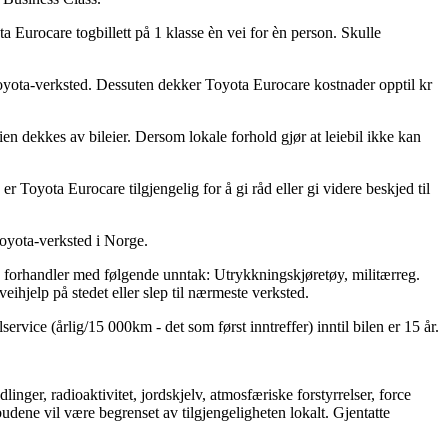
a Eurocare togbillett på 1 klasse èn vei for èn person. Skulle
 Toyota-verksted. Dessuten dekker Toyota Eurocare kostnader opptil kr
ien dekkes av bileier. Dersom lokale forhold gjør at leiebil ikke kan
er Toyota Eurocare tilgjengelig for å gi råd eller gi videre beskjed til
Toyota-verksted i Norge.
ta forhandler med følgende unntak: Utrykkningskjøretøy, militærreg.
veihjelp på stedet eller slep til nærmeste verksted.
vice (årlig/15 000km - det som først inntreffer) inntil bilen er 15 år.
linger, radioaktivitet, jordskjelv, atmosfæriske forstyrrelser, force
dene vil være begrenset av tilgjengeligheten lokalt. Gjentatte