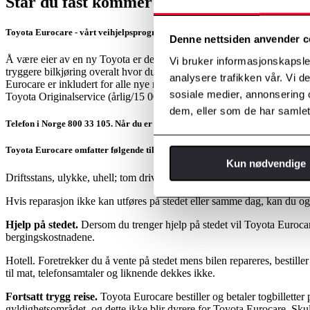
Står du fast kommer vi og henter deg
Toyota Eurocare - vårt veihjelpsprogram
Denne nettsiden anvender c
Å være eier av en ny Toyota er den beste garantien for bekymringsfritt 
Vi bruker informasjonskapsler
tryggere bilkjøring overalt hvor du ferdes. Ringer du 800 33 105 står 
analysere trafikken vår. Vi 
Eurocare er inkludert for alle nye norskregistrerte biler kjøpt hos aut
sosiale medier, annonsering 
Toyota Originalservice (årlig/15 000km - det som først inntreffer) inntil
dem, eller som de har samlet
Telefon i Norge 800 33 105. Når du er i utlandet: +47 22 71 71 05
Toyota Eurocare omfatter følgende tilfeller:
Kun nødvendige
Driftsstans, ulykke, uhell; tom drivstofftank, flatt batteri, punktering o
Hvis reparasjon ikke kan utføres på stedet eller samme dag, kan du og 
Hjelp på stedet.
Dersom du trenger hjelp på stedet vil Toyota Euroca
bergingskostnadene.
Hotell. Foretrekker du å vente på stedet mens bilen repareres, bestille
til mat, telefonsamtaler og liknende dekkes ikke.
Fortsatt trygg reise.
Toyota Eurocare bestiller og betaler togbilletter 
gyldighetsområdet, og dette ikke blir dyrere for Toyota Eurocare. Skull