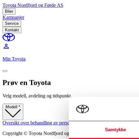
Toyota Nordfjord og Førde AS
Biler
Kampanjer
Service
Kontakt
perm_identity
Min Toyota
Prøv en Toyota
Velg modell, avdeling og tidspunkt.
Modell
*
Oversikt over behandling av personopplysninger
Informasjonskapselp
Samtykke
Copyright © Toyota Nordfjord og Førde AS