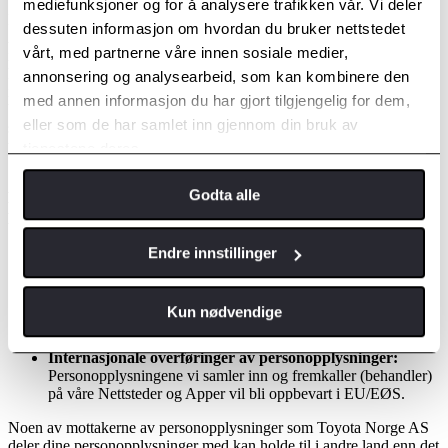
mediefunksjoner og for å analysere trafikken vår. Vi deler
Når du bruker visse sosiale funksjoner på våre Nettsteder eller
dessuten informasjon om hvordan du bruker nettstedet
Apper, kan du opprette en offentlig profil som inneholder
vårt, med partnerne våre innen sosiale medier,
informasjon slik som ditt brukernavn, profilbilde og hjemsted. Du
kan også dele innhold med dine venner eller offentligheten,
annonsering og analysearbeid, som kan kombinere den
inkludert informasjon om din kundeaktivitet. Vi oppmuntrer deg til å
med annen informasjon du har gjort tilgjengelig for dem,
bruke verktøyene vi tilbyr for å administrere Toyota Norge ASs
eller som de har samlet inn gjennom din bruk av
sosiale deling slik at du kan kontrollere hvilken informasjon du gjør
tilgjengelig gjennom Toyota Norge ASs sosiale funksjoner.
tjenestene deres.
Godta alle
BESKYTTELSE og ADMINISTRASJON av dine
personopplysninger
Kryptering og sikkerhet:
Vi bruker en variasjon av tekniske
Endre innstillinger
og organisatoriske beskyttelsestiltak, inkludert kryptering og
autentifikasjonsverktøy, for å ivareta sikkerheten av dine
personopplysninger. Dine personopplysninger blir oppbevart
Kun nødvendige
bak sikre nettverk som bare et begrenset antall personer med
særskilte adgangsrettigheter har tilgang til.
Internasjonale overføringer av personopplysninger:
Personopplysningene vi samler inn og fremkaller (behandler)
på våre Nettsteder og Apper vil bli oppbevart i EU/EØS.
Noen av mottakerne av personopplysninger som Toyota Norge AS
deler dine personopplysninger med kan holde til i andre land enn det