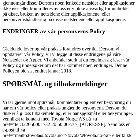
gjennomgår disse. Dersom noen lenkede nettsider eller applikasjoner
ikke eies eller kontrolleres av oss er vi ikke ansvarlig for innholdet
på disse, bruken av nettsidene eller applikasjonene, eller
personvernshåndtering på disse nettstedene eller applikasjonene.
ENDRINGER av vår personverns-Policy
Gjeldende lover og vår praksis forandres over tid. Dersom vi
oppdaterer vår Policy, vil vi legge ut disse endringene på våre
Nettsteder og Apper. Vi anbefaler sterk at du regelmessig leser vår
Policy og undersøker om det har kommet noen endringer. Denne
Policyen ble sist endret januar 2018.
SPØRSMÅL og tilbakemeldinger
Vi tar gjerne imot spørsmål, kommentarer og enhver bekymring du
har om vår policy eller praksis angående personvern. Dersom du
ønsker å gi oss tilbakemelding, eller har spørsmål eller bekymringer,
vennligst ta kontakt med Toyota Norge AS på <a
href="tel:32205000">32 20 50 00</a>, [ADRESSE]. Send oss en
e-post til <a
href="mailto:toyota@toyota.no">toyota@toyota.no</a> eller klikk