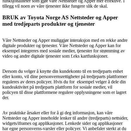
funksjonaliteter som gjør våre Nettsteder og Apper mer effektive. I
tillegg vil noen av våre tjenester ikke fungere slik de skal.
BRUK av Toyota Norge AS Nettsteder og Apper
med tredjeparts produkter og tjenester
Våre Nettsteder og Apper muliggjør interaksjon med en rekke andre
digitale produkter og tjenester. Våre Nettsteder og Apper kan for
eksempel integreres med sosiale medier, tjenester for strømming av
video og andre digitale tjenester som f.eks kartfunksjoner.
Dersom du velger å knytte din kundekonto til en tredjeparts enhet
eller konto, vil dine personvernsrettigheter på tredjeparts plattformer
reguleres av deres policyer. Hvis du for eksempel velger å dele din
kundeaktivitet på tredjeparts plattform for sosiale medier, vil
policyen til disse plattformene regulere opplysningene som er lagret
der.
Av praktiske årsaker eller for å gi deg informasjon, kan våre
Nettsteder og Apper inneholde lenker til andre (tredjeparts) nettsider,
widgets/iframes og applikasjoner. Lenkede sider og applikasjoner
har egne personverns-varsler eller policyer. Vi anbefaler sterkt at du