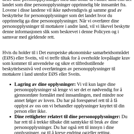
landet som dine personopplysninger opprinnelig ble innsamlet fra.
Lovene i disse landene vil ikke nødvendigvis gi samme grad av
beskyttelse for personopplysninger som det landet hvor du
opprinnelig ga dine personopplysninger. Når vi overfører dine
personopplysninger til mottakere i andre land, vil vi likevel beskytte
denne informasjonen slik som beskrevet i denne Policyen og i
samsvar med gjeldende rett.
Hvis du holder til i Det europeiske økonomiske samarbeidsområdet
(EØS) eller Sveits, vil vi treffe tiltak for å overholde lovpålagte krav
som kommer til anvendelse og sikre et tilfredsstillende
beskyttelsesnivå ved overføringen av personopplysninger til
mottakere i land utenfor EØS eller Sveits.
Lagring av dine opplysninger:
Vi vil kun lagre dine
personopplysninger så lenge vi ser det er nødvendig for å
gjennomføre formålet med innsamlingen, med mindre noe
annet følger av loven. Du har på forespørsel rett til å få
opplyst av oss om vi behandler opplysninger knyttet til din
person eller ikke.
Dine rettigheter relatert til dine personopplysninger:
Du
har rett til å trekke tilbake ditt samtykke til bruk av dine
personopplysninger. Du har også rett til innsyn i dine
opplysninger, og til å kreve endring og/eller retting,