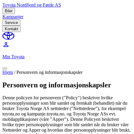
Toyota Nordfjord og Førde AS
Biler
Kampanjer
Service
Kontakt
perm_identity
Min Toyota
Hjem
/
Personvern og informasjonskapsler
Personvern og informasjonskapsler
Denne policyen for personvern ("Policy") beskriver hvilke
personopplysninger som blir samlet og fremkalt (behandlet) når du
bruker Toyota Norge AS nettsteder ("Nettstedene"), for eksempel
toyota.no og kampanje.toyota.no, og Toyota Norge ASs evt.
mobilapplikasjoner (våre "Apper"). Denne Policyen beskriver
hvilke typer personopplysninger som blir samlet når du bruker våre
Nettsteder og Apper og hvordan dine personopplysninger blir brukt,