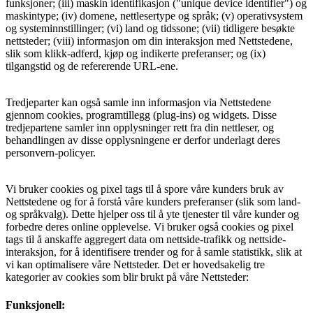
funksjoner; (iii) maskin identifikasjon ("unique device identifier") og
maskintype; (iv) domene, nettlesertype og språk; (v) operativsystem
og systeminnstillinger; (vi) land og tidssone; (vii) tidligere besøkte
nettsteder; (viii) informasjon om din interaksjon med Nettstedene,
slik som klikk-adferd, kjøp og indikerte preferanser; og (ix)
tilgangstid og de refererende URL-ene.
Tredjeparter kan også samle inn informasjon via Nettstedene
gjennom cookies, programtillegg (plug-ins) og widgets. Disse
tredjepartene samler inn opplysninger rett fra din nettleser, og
behandlingen av disse opplysningene er derfor underlagt deres
personvern-policyer.
Vi bruker cookies og pixel tags til å spore våre kunders bruk av
Nettstedene og for å forstå våre kunders preferanser (slik som land-
og språkvalg). Dette hjelper oss til å yte tjenester til våre kunder og
forbedre deres online opplevelse. Vi bruker også cookies og pixel
tags til å anskaffe aggregert data om nettside-trafikk og nettside-
interaksjon, for å identifisere trender og for å samle statistikk, slik at
vi kan optimalisere våre Nettsteder. Det er hovedsakelig tre
kategorier av cookies som blir brukt på våre Nettsteder:
Funksjonell: