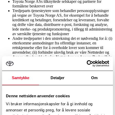
Toyota Norge ASs tilknyttede selskaper og partnere for
formålene beskrevet over
Tredjeparts tjenesteytere som behandler personopplysninger
på vegne av Toyota Norge AS, for eksempel for å behandle
kredittkort og betalinger, forsendelser og leveranser, forvalte
og drifte våre data, distribuere e-post, forskning og analyse,
lede merke- og produktpromotering, i tillegg til administrering
av særskilte tjenester og funksjoner
Andre tredjeparter i den utstrekning det er nødvendig for å: (i)
etterkomme anmodninger fra offentlige instanser, en
rettskjennelse eller for å overholde lover som kommer til
anvendelse; (ii) forhindre ulovlig bruk av våre Nettsteder og
Apper, eller brudd på våre Nettsteders og Appers Bruksvilkår
og våre retningslinjer; (iii) beskytte oss mot krav fra tredjepart;
og (iv) bistå med forebygging av svindel eller undersøkelse av
svindel (for eksempel forfalskning).
Samtykke
Detaljer
Om
Vi kan også overføre dine personopplysninger som er i vår besittelse
dersom vi overdrar hele eller deler av vår virksomhet eller eiendeler
(inkludert i tilfelle av en reorganisering, oppdeling, avvikling eller
likvidasjon).
Denne nettsiden anvender cookies
Vi bruker informasjonskapsler for å gi innhold og
Din deling
annonser et personlig preg, for å levere sosiale