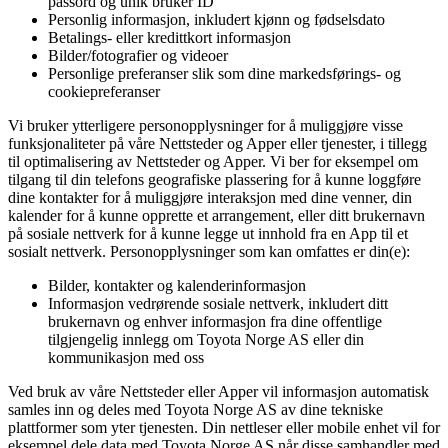
passord og unik bruker ID
Personlig informasjon, inkludert kjønn og fødselsdato
Betalings- eller kredittkort informasjon
Bilder/fotografier og videoer
Personlige preferanser slik som dine markedsførings- og
cookiepreferanser
Vi bruker ytterligere personopplysninger for å muliggjøre visse
funksjonaliteter på våre Nettsteder og Apper eller tjenester, i tillegg
til optimalisering av Nettsteder og Apper. Vi ber for eksempel om
tilgang til din telefons geografiske plassering for å kunne loggføre
dine kontakter for å muliggjøre interaksjon med dine venner, din
kalender for å kunne opprette et arrangement, eller ditt brukernavn
på sosiale nettverk for å kunne legge ut innhold fra en App til et
sosialt nettverk. Personopplysninger som kan omfattes er din(e):
Bilder, kontakter og kalenderinformasjon
Informasjon vedrørende sosiale nettverk, inkludert ditt
brukernavn og enhver informasjon fra dine offentlige
tilgjengelig innlegg om Toyota Norge AS eller din
kommunikasjon med oss
Ved bruk av våre Nettsteder eller Apper vil informasjon automatisk
samles inn og deles med Toyota Norge AS av dine tekniske
plattformer som yter tjenesten. Din nettleser eller mobile enhet vil for
eksempel dele data med Toyota Norge AS når disse samhandler med