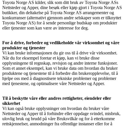
Toyota Norge AS kilder, slik som ditt bruk av Toyota Norge ASs
Nettsteder og Apper, dine besøk eller kjøp gjort i Toyota Norge AS
butikker, din deltakelse på Toyota Norge AS arrangementer og
konkurranser (alternativt gjennom andre selskaper som er tilknyttet
Toyota Norge AS) for å sende personlige budskap om produkter
eller tjenester som kan være av interesse for deg.
For å drive, forbedre og vedlikeholde vår virksomhet og våre
produkter og tjenester
Vi kan bruke informasjonen du gir oss til å drive vår virksomhet.
Når du for eksempel foretar et kjøp, kan vi bruke disse
opplysningene til regnskap, revisjon og andre interne funksjoner.
Som et annet eksempel, kan vi bruke data om hvordan du bruker
produktene og tjenestene til å forbedre din brukeropplevelse, til å
hjelpe oss med å diagnostisere tekniske problemer og problemer
med tjenestene, og optimalisere våre Nettsteder og Apper.
Til å beskytte våre eller andres rettigheter, eiendeler eller
sikkerhet
Vi kan også bruke opplysninger om hvordan du bruker våre
Nettsteder og Apper til å forhindre eller oppdage svindel, misbruk,
ulovlig bruk og brudd på våre Bruksvilkår og for å etterkomme
rettskjennelser, anmodninger fra offentlige instanser eller for å