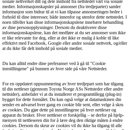
sosiale nettverket ditt og dele innhold fra nettstedet vårt via sosiale
medier. Informasjonskapsler på annonser (fra tredjeparter) samler
informasjon som bidrar til at vi kan tilpasse annonseringen bedre i
forhold til dine interesser, både innenfor og utenfor dette nettstedet. I
noen tilfeller kan disse informasjonskapslene innebære behandling
av dine personopplysninger. Dersom du deaktiverer disse
informasjonskapslene, kan det medføre at du ser annonser som ikke
er like relevante for deg, eller at det ikke er mulig å koble til like
effektivt med Facebook, Google eller andre sosiale nettverk, og/eller
at du ikke får delt innhold på sosiale medier.
Du kan alltid endre dine preferanser ved å gå til "Cookie
innstillingene" på bunnen av hver side på våre Nettsteder.
For en oppdatert oppsummering av hver tredjepart som har tilgang
til din nettleser (gjennom Toyota Norge ASs Nettsteder eller andre
nettsider), anbefaler vi at du installerer et programtillegg (plug-in)
bygget for dette formålet. Du kan også velge at datamaskinen din
sender en advarsel hver gang en cookie blir sent, eller velge å skru
av cookies. Du gjør dette på innstillingene på hver nettleser og
apparat du bruker. Hver nettleser er forskjellig – se derfor på hjelp-
menyen til nettleseren din for å lære deg den riktige måten å endre
cookies. Dersom du skrur av cookies vil du ikke ha tilgang til alle