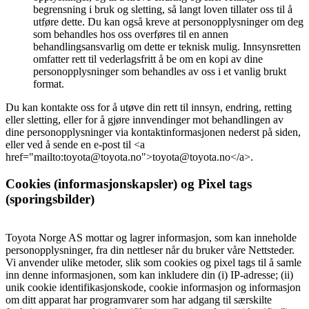
begrensning i bruk og sletting, så langt loven tillater oss til å
utføre dette. Du kan også kreve at personopplysninger om deg
som behandles hos oss overføres til en annen
behandlingsansvarlig om dette er teknisk mulig. Innsynsretten
omfatter rett til vederlagsfritt å be om en kopi av dine
personopplysninger som behandles av oss i et vanlig brukt
format.
Du kan kontakte oss for å utøve din rett til innsyn, endring, retting
eller sletting, eller for å gjøre innvendinger mot behandlingen av
dine personopplysninger via kontaktinformasjonen nederst på siden,
eller ved å sende en e-post til <a
href="mailto:toyota@toyota.no">toyota@toyota.no</a>.
Cookies (informasjonskapsler) og Pixel tags
(sporingsbilder)
Toyota Norge AS mottar og lagrer informasjon, som kan inneholde
personopplysninger, fra din nettleser når du bruker våre Nettsteder.
Vi anvender ulike metoder, slik som cookies og pixel tags til å samle
inn denne informasjonen, som kan inkludere din (i) IP-adresse; (ii)
unik cookie identifikasjonskode, cookie informasjon og informasjon
om ditt apparat har programvarer som har adgang til særskilte