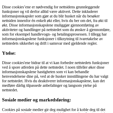
Disse cookies’ene er nødvendig for nettsidens grunnleggende
funksjoner og vil derfor alltid være aktivert. Dette inkluderer
informasjonskapsler som gjør at du blir husket når du besøker
nettsiden innenfor én enkelt økt eller, hvis du ber om det, fra økt til
økt. Disse informasjonskapslene muliggjør gjennomføring av
aktiviteter og handlinger på nettstedet som du ønsker å gjennomføre,
som for eksempel handlevogn- og betalingsprosessen. I tillegg har
informasjonskapslene funksjoner i tilknytning til ivaretakelse av
nettstedets sikkerhet og drift i samsvar med gjeldende regler.
Ytelse:
Disse cookies'ene bidrar til at vi kan forbedre nettstedets funksjoner
ved å spore atferden på dette nettstedet. I noen tilfeller øker disse
informasjonskapslene hastigheten som vi kan behandle
henvendelsene dine på, ved at de husker innstillingene du har valgt
for nettstedet. Hvis du deaktiverer informasjonskapslene, kan det
medføre dårlig tilpassede anbefalinger og langsom ytelse på
nettstedet.
Sosiale medier og markedsføring:
Cookies på sosiale medier gir deg mulighet for å koble deg til det