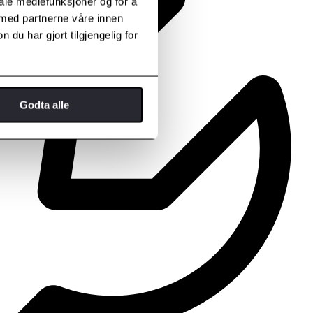
iale mediefunksjoner og for å
 med partnerne våre innen
u har gjort tilgjengelig for
Godta alle