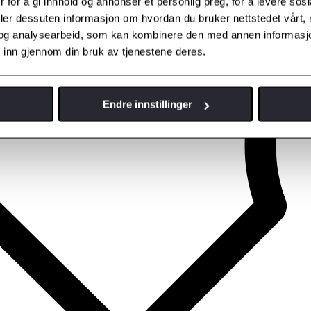
 for å gi innhold og annonser et personlig preg, for å levere sos
deler dessuten informasjon om hvordan du bruker nettstedet vårt,
og analysearbeid, som kan kombinere den med annen informasjon d
 inn gjennom din bruk av tjenestene deres.
Endre innstillinger