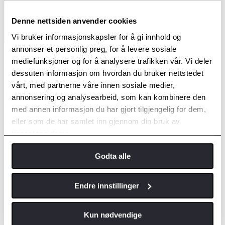
Denne nettsiden anvender cookies
Vi bruker informasjonskapsler for å gi innhold og
annonser et personlig preg, for å levere sosiale
Intelligent beskyttelse
mediefunksjoner og for å analysere trafikken vår. Vi deler
dessuten informasjon om hvordan du bruker nettstedet
Livet går fort, i dagens travle kjøremiljø er det ikke plass til et
vårt, med partnerne våre innen sosiale medier,
øyeblikks uoppmerksomhet. Toyotas utvalg av intelligente
annonsering og analysearbeid, som kan kombinere den
sikkerhetssystemer passer alltid på deg, jobber usynlig for å
med annen informasjon du har gjort tilgjengelig for dem,
forhindre kollisjoner og holde deg trygg på veien.
eller som de har samlet inn gjennom din bruk av
Kollisjonsvern med Autobrems (PCS)
tjenestene deres.
Vårt kollisjonsvernsystem kan oppdage farlige situasjoner og hjelpe
Godta alle
deg med å unngå kollisjoner med andre kjøretøy, fotgjengere og
syklister. Det fungerer ved å varsle sjåføren med lyd- og visuelle
advarsler og bremseassistanse. Hvis sjåføren ikke klarer å bremse i
Endre innstillinger
tide, bremses det automatisk opp for å forhindre eller dempe en
kollisjon.
Kun nødvendige
Adaptiv cruise control