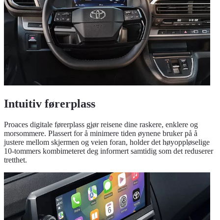
Intuitiv førerplass
Proaces digitale førerplass gjør reisene dine raskere, enklere og
morsommere. Plassert for å minimere tiden øynene bruker på å
justere mellom skjermen og veien foran, holder det høyoppløselige
10-tommers kombimeteret deg informert samtidig som det reduserer
tretthet.