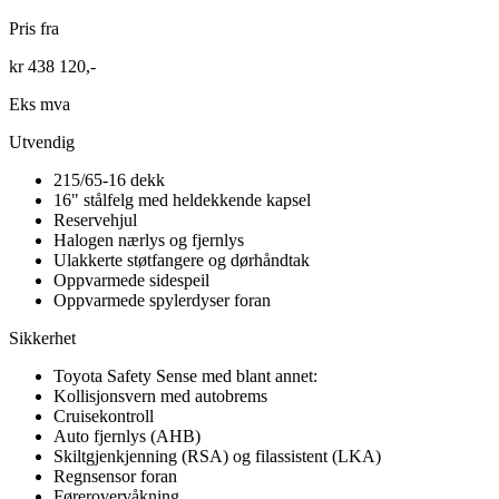
Pris fra
kr 438 120,-
Eks mva
Utvendig
215/65-16 dekk
16" stålfelg med heldekkende kapsel
Reservehjul
Halogen nærlys og fjernlys
Ulakkerte støtfangere og dørhåndtak
Oppvarmede sidespeil
Oppvarmede spylerdyser foran
Sikkerhet
Toyota Safety Sense med blant annet:
Kollisjonsvern med autobrems
Cruisekontroll
Auto fjernlys (AHB)
Skiltgjenkjenning (RSA) og filassistent (LKA)
Regnsensor foran
Førerovervåkning