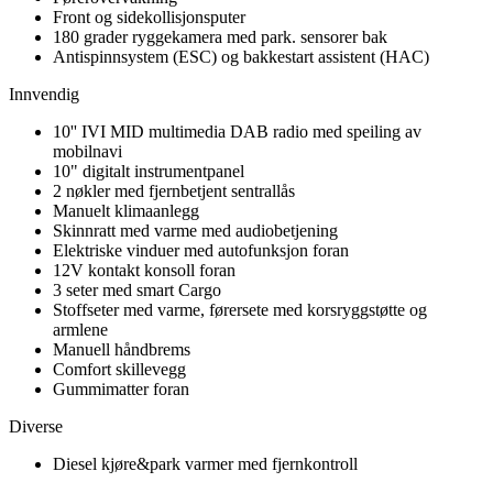
Front og sidekollisjonsputer
180 grader ryggekamera med park. sensorer bak
Antispinnsystem (ESC) og bakkestart assistent (HAC)
Innvendig
10'' IVI MID multimedia DAB radio med speiling av
mobilnavi
10" digitalt instrumentpanel
2 nøkler med fjernbetjent sentrallås
Manuelt klimaanlegg
Skinnratt med varme med audiobetjening
Elektriske vinduer med autofunksjon foran
12V kontakt konsoll foran
3 seter med smart Cargo
Stoffseter med varme, førersete med korsryggstøtte og
armlene
Manuell håndbrems
Comfort skillevegg
Gummimatter foran
Diverse
Diesel kjøre&park varmer med fjernkontroll