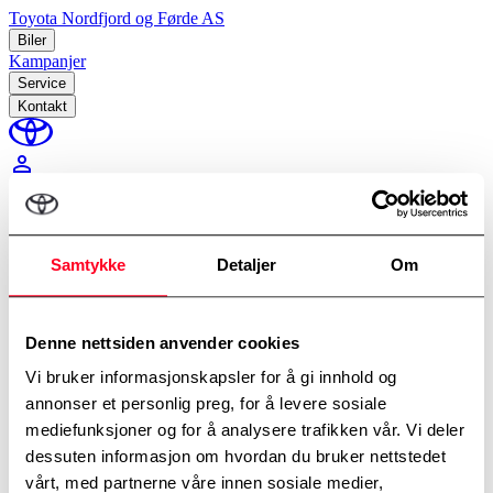
Toyota Nordfjord og Førde AS
Biler
Kampanjer
Service
Kontakt
perm_identity
Min Toyota
Samtykke
Detaljer
Om
Hjem
/
Alle kampanjer
Beklager
Vi har for tiden ingen aktive kampanjer her.
Denne nettsiden anvender cookies
Vi bruker informasjonskapsler for å gi innhold og
Alle kampanjer
Service
Personbil
Oversikt over behandling av personopplysninger
annonser et personlig preg, for å levere sosiale
Informasjonskapselpolicy
mediefunksjoner og for å analysere trafikken vår. Vi deler
Copyright © Toyota Nordfjord og Førde AS
dessuten informasjon om hvordan du bruker nettstedet
vårt, med partnerne våre innen sosiale medier,